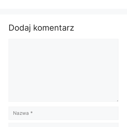
Dodaj komentarz
Komentarz
Nazwa
E-