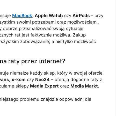
resuje
MacBook
,
Apple Watch
czy
AirPods
– przy
zystkim swoimi potrzebami oraz możliwościami.
ży dobrze przeanalizować swoją sytuację
cznych rat jest faktycznie możliwa. Zakup
szystkim zobowiązanie, a nie tylko możliwość
na raty przez internet?
eruje niemalże każdy sklep, który w swojej ofercie
vans
,
x-kom
czy
Neo24
– oferują dogodne raty z
pularne sklepy
Media Expert
oraz
Media Markt
.
niejszego problemu znajdzie odpowiedni dla