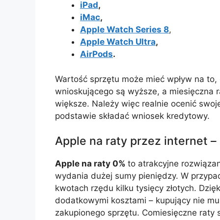
iPad
,
iMac
,
Apple Watch Series 8
,
Apple Watch Ultra
,
AirPods
.
Wartość sprzętu może mieć wpływ na to, 
wnioskującego są wyższe, a miesięczna r
większe. Należy więc realnie ocenić swoj
podstawie składać wniosek kredytowy.
Apple na raty przez internet –
Apple na raty 0%
to atrakcyjne rozwiąza
wydania dużej sumy pieniędzy. W przypa
kwotach rzędu kilku tysięcy złotych. Dzię
dodatkowymi kosztami – kupujący nie mus
zakupionego sprzętu. Comiesięczne raty s