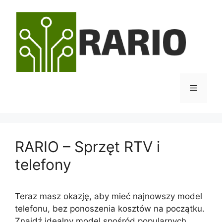
Przejdź
do
treści
Menu
RARIO – Sprzęt RTV i
telefony
Teraz masz okazję, aby mieć najnowszy model
telefonu, bez ponoszenia kosztów na początku.
Znajdź idealny model spośród popularnych